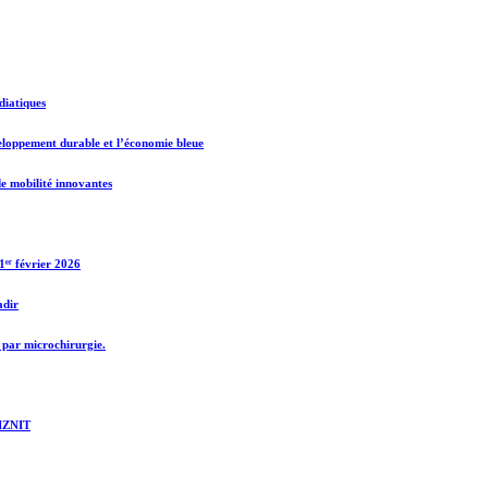
diatiques
veloppement durable et l’économie bleue
e mobilité innovantes
1ᵉʳ février 2026
adir
par microchirurgie.
TIZNIT