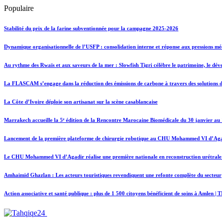
Populaire
Stabilité du prix de la farine subventionnée pour la campagne 2025-2026
Dynamique organisationnelle de l’USFP : consolidation interne et réponse aux pressions mé
Au rythme des Rwaïs et aux saveurs de la mer : Slowfish Tigri célèbre le patrimoine, le dé
La FLASCAM s’engage dans la réduction des émissions de carbone à travers des solutions d
La Côte d’Ivoire déploie son artisanat sur la scène casablancaise
Marrakech accueille la 5ᵉ édition de la Rencontre Marocaine Biomédicale du 30 janvier au 
Lancement de la première plateforme de chirurgie robotique au CHU Mohammed VI d’Ag
Le CHU Mohammed VI d’Agadir réalise une première nationale en reconstruction urétrale 
Amhaimid Ghazlan : Les acteurs touristiques revendiquent une refonte complète du secteur
Action associative et santé publique : plus de 1 500 citoyens bénéficient de soins à Amlen | 