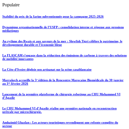
Populaire
Stabilité du prix de la farine subventionnée pour la campagne 2025-2026
Dynamique organisationnelle de l’USFP : consolidation interne et réponse aux pressions
médiatiques
Au rythme des Rwaïs et aux saveurs de la mer : Slowfish Tigri célèbre le patrimoine, le
développement durable et l’économie bleue
La FLASCAM s’engage dans la réduction des émissions de carbone à travers des solutions
de mobilité innovantes
La Côte d’Ivoire déploie son artisanat sur la scène casablancaise
Marrakech accueille la 5ᵉ édition de la Rencontre Marocaine Biomédicale du 30 janvier
au 1ᵉʳ février 2026
Lancement de la première plateforme de chirurgie robotique au CHU Mohammed VI
d’Agadir
Le CHU Mohammed VI d’Agadir réalise une première nationale en reconstruction
urétrale par microchirurgie.
Amhaimid Ghazlan : Les acteurs touristiques revendiquent une refonte complète du
secteur