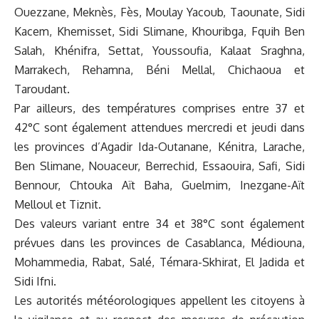
Ouezzane, Meknès, Fès, Moulay Yacoub, Taounate, Sidi
Kacem, Khemisset, Sidi Slimane, Khouribga, Fquih Ben
Salah, Khénifra, Settat, Youssoufia, Kalaat Sraghna,
Marrakech, Rehamna, Béni Mellal, Chichaoua et
Taroudant.
Par ailleurs, des températures comprises entre 37 et
42°C sont également attendues mercredi et jeudi dans
les provinces d’Agadir Ida-Outanane, Kénitra, Larache,
Ben Slimane, Nouaceur, Berrechid, Essaouira, Safi, Sidi
Bennour, Chtouka Aït Baha, Guelmim, Inezgane-Aït
Melloul et Tiznit.
Des valeurs variant entre 34 et 38°C sont également
prévues dans les provinces de Casablanca, Médiouna,
Mohammedia, Rabat, Salé, Témara-Skhirat, El Jadida et
Sidi Ifni.
Les autorités météorologiques appellent les citoyens à