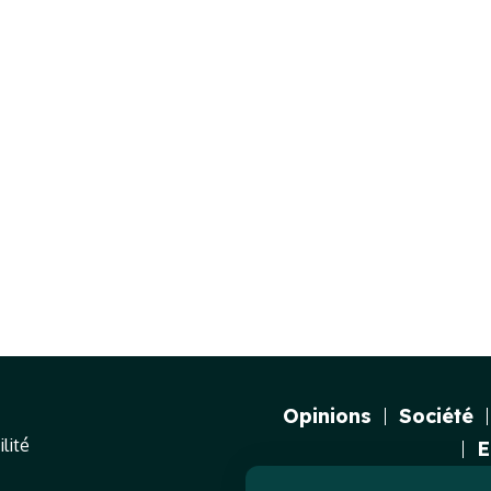
Opinions
Société
lité
E