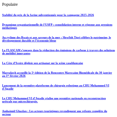
Populaire
Stabilité du prix de la farine subventionnée pour la campagne 2025-2026
Dynamique organisationnelle de l’USFP : consolidation interne et réponse aux pressions
médiatiques
Au rythme des Rwaïs et aux saveurs de la mer : Slowfish Tigri célèbre le patrimoine, le
développement durable et l’économie bleue
La FLASCAM s’engage dans la réduction des émissions de carbone à travers des solutions
de mobilité innovantes
La Côte d’Ivoire déploie son artisanat sur la scène casablancaise
Marrakech accueille la 5ᵉ édition de la Rencontre Marocaine Biomédicale du 30 janvier
au 1ᵉʳ février 2026
Lancement de la première plateforme de chirurgie robotique au CHU Mohammed VI
d’Agadir
Le CHU Mohammed VI d’Agadir réalise une première nationale en reconstruction
urétrale par microchirurgie.
Amhaimid Ghazlan : Les acteurs touristiques revendiquent une refonte complète du
secteur