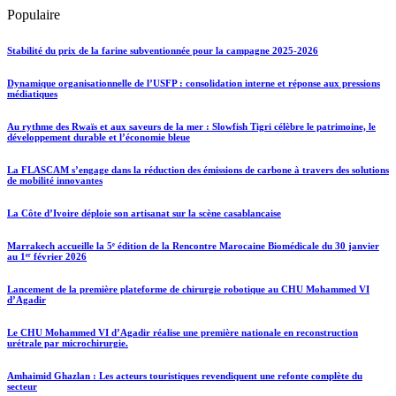
Populaire
Stabilité du prix de la farine subventionnée pour la campagne 2025-2026
Dynamique organisationnelle de l’USFP : consolidation interne et réponse aux pressions
médiatiques
Au rythme des Rwaïs et aux saveurs de la mer : Slowfish Tigri célèbre le patrimoine, le
développement durable et l’économie bleue
La FLASCAM s’engage dans la réduction des émissions de carbone à travers des solutions
de mobilité innovantes
La Côte d’Ivoire déploie son artisanat sur la scène casablancaise
Marrakech accueille la 5ᵉ édition de la Rencontre Marocaine Biomédicale du 30 janvier
au 1ᵉʳ février 2026
Lancement de la première plateforme de chirurgie robotique au CHU Mohammed VI
d’Agadir
Le CHU Mohammed VI d’Agadir réalise une première nationale en reconstruction
urétrale par microchirurgie.
Amhaimid Ghazlan : Les acteurs touristiques revendiquent une refonte complète du
secteur