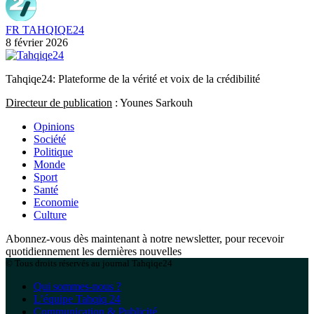
FR TAHQIQE24
8 février 2026
Tahqiqe24: Plateforme de la vérité et voix de la crédibilité
Directeur de publication
: Younes Sarkouh
Opinions
Société
Politique
Monde
Sport
Santé
Economie
Culture
Abonnez-vous dès maintenant à notre newsletter, pour recevoir
quotidiennement les dernières nouvelles
© Tous droits réservés au journal Tahqiqe24
Qui sommes-nous ?
L’équipe Tahqiq 24
Communication & Publicité