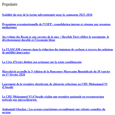
Populaire
Stabilité du prix de la farine subventionnée pour la campagne 2025-2026
Dynamique organisationnelle de l’USFP : consolidation interne et réponse aux pressions
médiatiques
Au rythme des Rwaïs et aux saveurs de la mer : Slowfish Tigri célèbre le patrimoine, le
développement durable et l’économie bleue
La FLASCAM s’engage dans la réduction des émissions de carbone à travers des solutions
de mobilité innovantes
La Côte d’Ivoire déploie son artisanat sur la scène casablancaise
Marrakech accueille la 5ᵉ édition de la Rencontre Marocaine Biomédicale du 30 janvier
au 1ᵉʳ février 2026
Lancement de la première plateforme de chirurgie robotique au CHU Mohammed VI
d’Agadir
Le CHU Mohammed VI d’Agadir réalise une première nationale en reconstruction
urétrale par microchirurgie.
Amhaimid Ghazlan : Les acteurs touristiques revendiquent une refonte complète du
secteur