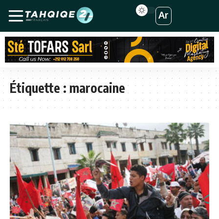
Ar
Étiquette :
marocaine