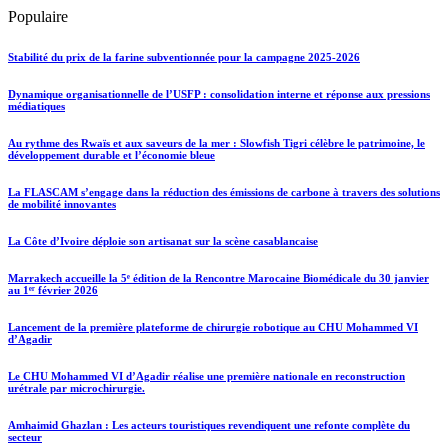
Populaire
Stabilité du prix de la farine subventionnée pour la campagne 2025-2026
Dynamique organisationnelle de l’USFP : consolidation interne et réponse aux pressions
médiatiques
Au rythme des Rwaïs et aux saveurs de la mer : Slowfish Tigri célèbre le patrimoine, le
développement durable et l’économie bleue
La FLASCAM s’engage dans la réduction des émissions de carbone à travers des solutions
de mobilité innovantes
La Côte d’Ivoire déploie son artisanat sur la scène casablancaise
Marrakech accueille la 5ᵉ édition de la Rencontre Marocaine Biomédicale du 30 janvier
au 1ᵉʳ février 2026
Lancement de la première plateforme de chirurgie robotique au CHU Mohammed VI
d’Agadir
Le CHU Mohammed VI d’Agadir réalise une première nationale en reconstruction
urétrale par microchirurgie.
Amhaimid Ghazlan : Les acteurs touristiques revendiquent une refonte complète du
secteur