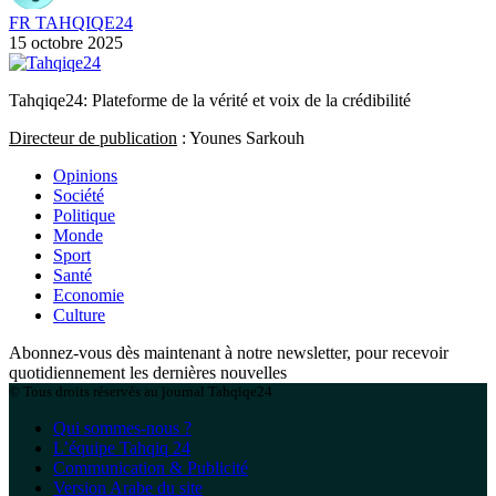
FR TAHQIQE24
15 octobre 2025
Tahqiqe24: Plateforme de la vérité et voix de la crédibilité
Directeur de publication
: Younes Sarkouh
Opinions
Société
Politique
Monde
Sport
Santé
Economie
Culture
Abonnez-vous dès maintenant à notre newsletter, pour recevoir
quotidiennement les dernières nouvelles
© Tous droits réservés au journal Tahqiqe24
Qui sommes-nous ?
L’équipe Tahqiq 24
Communication & Publicité
Version Arabe du site