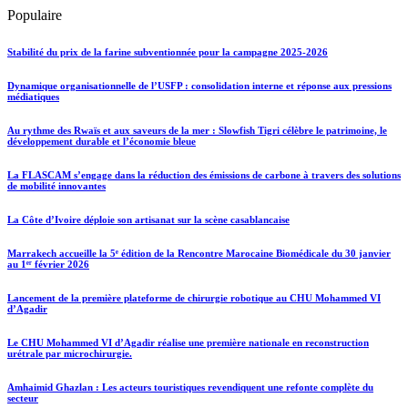
Populaire
Stabilité du prix de la farine subventionnée pour la campagne 2025-2026
Dynamique organisationnelle de l’USFP : consolidation interne et réponse aux pressions
médiatiques
Au rythme des Rwaïs et aux saveurs de la mer : Slowfish Tigri célèbre le patrimoine, le
développement durable et l’économie bleue
La FLASCAM s’engage dans la réduction des émissions de carbone à travers des solutions
de mobilité innovantes
La Côte d’Ivoire déploie son artisanat sur la scène casablancaise
Marrakech accueille la 5ᵉ édition de la Rencontre Marocaine Biomédicale du 30 janvier
au 1ᵉʳ février 2026
Lancement de la première plateforme de chirurgie robotique au CHU Mohammed VI
d’Agadir
Le CHU Mohammed VI d’Agadir réalise une première nationale en reconstruction
urétrale par microchirurgie.
Amhaimid Ghazlan : Les acteurs touristiques revendiquent une refonte complète du
secteur