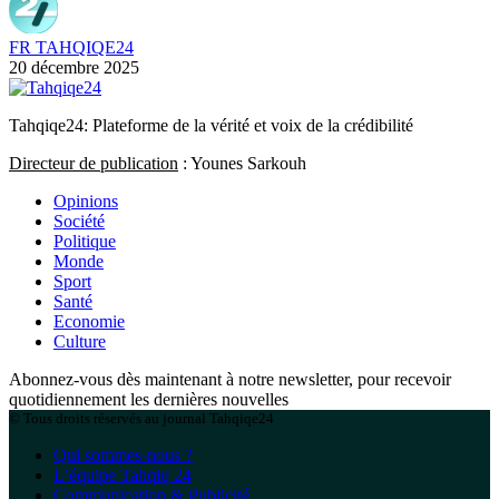
FR TAHQIQE24
20 décembre 2025
Tahqiqe24: Plateforme de la vérité et voix de la crédibilité
Directeur de publication
: Younes Sarkouh
Opinions
Société
Politique
Monde
Sport
Santé
Economie
Culture
Abonnez-vous dès maintenant à notre newsletter, pour recevoir
quotidiennement les dernières nouvelles
© Tous droits réservés au journal Tahqiqe24
Qui sommes-nous ?
L’équipe Tahqiq 24
Communication & Publicité