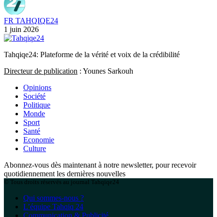
FR TAHQIQE24
1 juin 2026
Tahqiqe24: Plateforme de la vérité et voix de la crédibilité
Directeur de publication
: Younes Sarkouh
Opinions
Société
Politique
Monde
Sport
Santé
Economie
Culture
Abonnez-vous dès maintenant à notre newsletter, pour recevoir
quotidiennement les dernières nouvelles
© Tous droits réservés au journal Tahqiqe24
Qui sommes-nous ?
L’équipe Tahqiq 24
Communication & Publicité