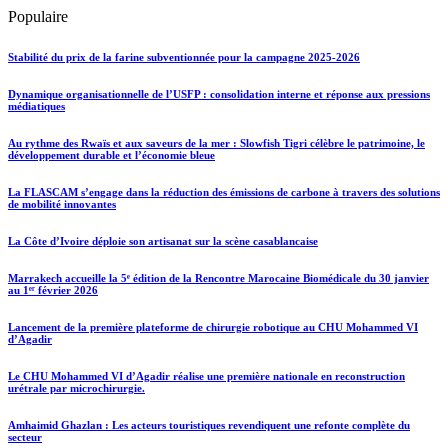
Populaire
Stabilité du prix de la farine subventionnée pour la campagne 2025-2026
Dynamique organisationnelle de l’USFP : consolidation interne et réponse aux pressions
médiatiques
Au rythme des Rwaïs et aux saveurs de la mer : Slowfish Tigri célèbre le patrimoine, le
développement durable et l’économie bleue
La FLASCAM s’engage dans la réduction des émissions de carbone à travers des solutions
de mobilité innovantes
La Côte d’Ivoire déploie son artisanat sur la scène casablancaise
Marrakech accueille la 5ᵉ édition de la Rencontre Marocaine Biomédicale du 30 janvier
au 1ᵉʳ février 2026
Lancement de la première plateforme de chirurgie robotique au CHU Mohammed VI
d’Agadir
Le CHU Mohammed VI d’Agadir réalise une première nationale en reconstruction
urétrale par microchirurgie.
Amhaimid Ghazlan : Les acteurs touristiques revendiquent une refonte complète du
secteur